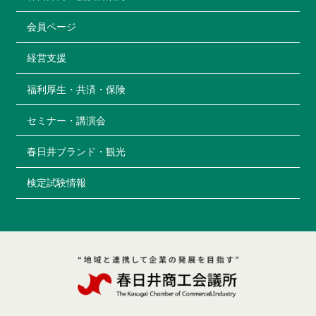
2023.9.29
会員ページ
9/29(金)23:00~フジテレビ「全力！脱力タイムズ」
にてイリュージョニストDAIKIさんが出演されま
経営支援
す！
福利厚生・共済・保険
2023.9.15
春日井生まれのクラフトビール専門店 バタフライブ
セミナー・講演会
ルワリーさんが、BS日テレ「今日も私は幸せで
す。」にて紹介されます
春日井ブランド・観光
2023.8.9
検定試験情報
らぅめん考房ありがた屋さんが、東洋水産㈱主催
「Ramenグランプリ2023-2024」に参戦中です！
2023.7.27
㈱丸菱製作所さんが「第7回価値デザインコンテス
ト」にて経済産業大臣賞を受賞されました！
2023.6.28