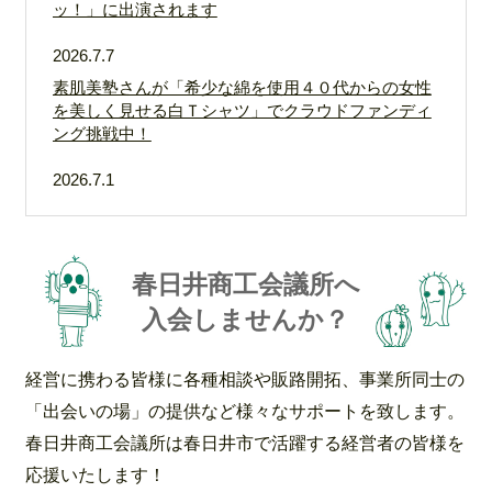
ッ！」に出演されます
参加者募集！
2026.7.7
2026.7.21
セミナー
素肌美塾さんが「希少な綿を使用４０代からの女性
Ｃａｎｖａ活用・実践セミナー 初級編 参加者募
を美しく見せる白Ｔシャツ」でクラウドファンディ
集！
ング挑戦中！
2026.7.13
セミナー
2026.7.1
倶楽部しゃちほこっ ～春日井市を中心に落語会を
ジギョケイNEXTセミナー受講者募集
開催して22年～
2026.7.6
お知らせ
春日井商工会議所へ
2026.5.11
9月健康診断 申込受付中
㈱モア・フーズさんが、これを見れば強い日本にな
入会しませんか？
る！加藤浩次のビジネスサバイブ～挑戦者たちの本
2026.7.1
お知らせ
音会議に出演
経営に携わる皆様に各種相談や販路開拓、事業所同士の
会議所ニュース7月号発行しました！
2026.3.9
「出会いの場」の提供など様々なサポートを致します。
第23回 日本商工会議所青年部「ビジネスプランコン
春日井商工会議所は春日井市で活躍する経営者の皆様を
テスト」にて㈱氷屋川久 川本 哲也 氏が日本商工会
応援いたします！
議所会頭賞（総合グランプリ）を受賞しました！