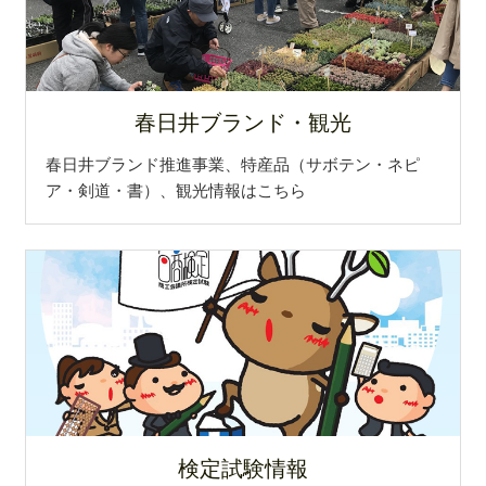
まゆら」が新発売！！
2024.9.18
神村電機工業㈱さんが、ユースエール企業に認定さ
れました！
春日井ブランド・観光
2024.9.13
春日井ブランド推進事業、特産品（サボテン・ネピ
9/25～30京都高島屋「ビバ メキシコ展」に、こだ
ア・剣道・書）、観光情報はこちら
わり商店さんが出展します
2024.8.23
FDA(フジドリームエアラインズ)で、8月26日
(月)9:00～、15周年を記念した記念運賃セールが開
催されます！
2024.8.5
(株)日東さんが、小型犬用防災セットクラウドファ
ンディング挑戦中！
検定試験情報
2024.7.26