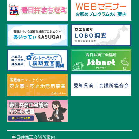
2024.3.13
(株)丸菱製作所さんが、ワタミグループ主宰のみん
なの夢AWARD14 グランプリを受賞されました！
2024.3.1
春日井燃料㈱さんが、中部経済経済産業局 SS事業
課題解決への挑戦！にて紹介されました
2024.2.13
㈱ディ・エー・アイ 豚旨うま屋ラーメンさん、外
務省特定技能PR動画に出演中！
2024.2.13
２/27あいち産業DXデイズ Day3の事例紹介に㈱幸建
さんが登壇されます
2023.11.28
11月27日(月)～12月1日(金)は、NHK名古屋×春日井
市ウイークが開催！
春日井商工会議所案内