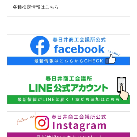
各種検定情報はこちら
㈱丸菱製作所さんが、7月27日(土)11時～テレビ愛知
「NIKKEI THE PICHI 愛知スタ★アト企業伝」に出
演されます！
2024.7.3
(株)KHデザインさん高蔵寺駅前にコアワーキングス
ペース作成に向けてクラウドファンディング挑戦
中！
2024.7.1
第95回都市対抗野球春日井市代表「王子」市民応援
団参加者募集
2024.6.27
(株)ロウダンさんが新しい寝具「動く足枕」を
Makuakeにてクラウドファンディング実施中！
2024.6.21
第95回都市対抗野球本大会へ、王子硬式野球部出場