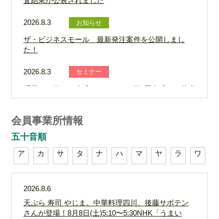
査結果が公表されました
2026.8.3
お知らせ
ザ・ビジネスモール 最新発注案件を公開しまし
た！
2026.8.3
セミナー
明日から使える生成AIセミナー 第1回生成AIの基礎
と最新トレンド 参加者募集！
会員事業所情報
2026.8.3
お知らせ
五十音順
会議所ニュース8月号発行しました！
ア
カ
サ
タ
ナ
ハ
マ
ヤ
ラ
ワ
2026.7.31
セミナー
フォークリフト運転技能講習会
2026.8.6
2026.7.31
セミナー
天ぷら 寿司 やじま。中華料理四川、後藤サボテン
さんが登場！8月8日(土)5:10〜5:30NHK「うまい
自社の強みを見つける・活かすバズ・セッション