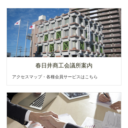
2025.10.30
中京パイプ工業㈱ 代表取締役社長 山田 晶子 氏が
「第35回中経トパーズ賞」を受賞されました！
2025.9.9
第96回都市対抗野球春日井市代表「王子」が優勝(21
年ぶり2回目）優勝おめでとうございます！
2025.4.28
春日井商工会議所案内
オフィスアールエスさんが ”本で彩る、街の暮らし
と育ちをテーマに「シェア型書店＋新刊＋古本の本
アクセスマップ・各種会員サービスはこちら
屋を始めます！」でクラウドファンディング挑戦
中！
2025.3.26
(株)ロウダンさんが-19℃の冷却力で頭を冷やす!「サ
イバーチルピロー」でクラウドファンディング挑戦
中！