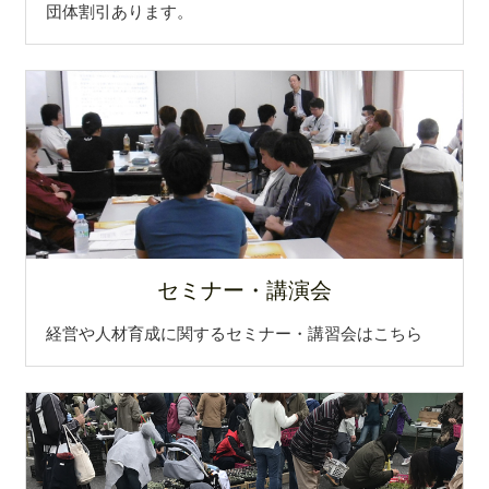
団体割引あります。
㈱丸菱製作所さんが 第7回あいちサービス大賞 特
別賞 を受賞されました！
2025.2.10
大和エネルフ㈱さんが 2025愛知環境賞 銀賞を受
賞されました！
2024.12.13
「第45回日本定住難民のつどい」にて 難民雇用事業
主として前田鐵鋼(株)さんが表彰を受けました
セミナー・講演会
2024.11.11
(株)日東さんが、場所を取らない立て掛け式ハンガ
経営や人材育成に関するセミナー・講習会はこちら
ーラック クラウドファンディング挑戦中！
2024.10.31
(有)榊原工機さんの本格アウトドアギアブランド
『SAKAKI Gear 』からレイルロードランタン風ケー
ス「きざし（兆し）」と 真鍮製オイルランタン「た