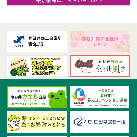
します！
2024.6.11
長江紙器㈱さんが、6月12日(水)17時～テレビ愛知
「5時スタ」感動カンパニーのコーナーへ出演され
ます！
2024.6.11
㈱東海メディカルプロダクツの筒井会長がモデルの
映画「ディア・ファミリー」が、6月14日(金)より全
国東宝系で公開！
2024.4.26
やきとりあら家さん「ラーメン店」開店に向けてク
ラウドファンディング挑戦中！
2024.3.19
勝川駅前通商店街(振)さんが愛知県空き店舗活用モ
デル事業集にて紹介されました！