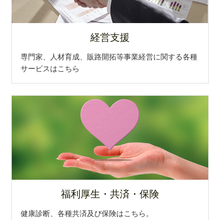
2025.3.21
バタフライブルワリーさんが、2025年自治体アワー
ド「ふるさと納税返礼品」部門にてブロンズ賞を受
経営支援
賞しました！
専門家、人材育成、販路開拓等事業経営に関する各種
2025.3.17
サービスはこちら
㈱幸建さんが、3月18日(火) 6:30～NHK「 おはよう
日本 」へ出演されます！
2025.3.14
(株)gufoさんが、出産後のママたちが心からゆった
り過ごせる現代版子育て長屋でクラウドファンディ
ング挑戦中！
2025.3.11
ナビエース㈱さんが、3月11日(火)23:16～テレビ愛
知「 LIFE IS MONEY～世の中お金で見てみよう～
福利厚生・共済・保険
」へ出演されます！
健康診断、各種共済及び保険はこちら。
2025.2.20